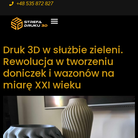
+48 535 872 827
STRONA GŁÓWNA
USŁUGI 3D
Druk 3D w służbie zieleni.
Rewolucja w tworzeniu
doniczek i wazonów na
miarę XXI wieku