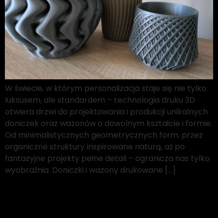
W świecie, w którym personalizacja staje się nie tylko
luksusem, ale standardem – technologia druku 3D
otwiera drzwi do projektowania i produkcji unikalnych
doniczek oraz wazonów o dowolnym kształcie i formie.
Od minimalistycznych geometrycznych form, przez
organiczne struktury inspirowane naturą, aż po
fantazyjne projekty pełne detali – ogranicza nas tylko
wyobraźnia. Doniczki i wazony drukowane […]