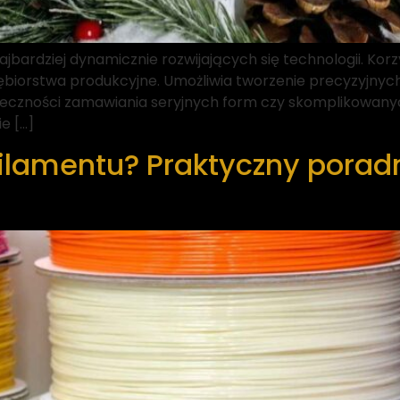
ajbardziej dynamicznie rozwijających się technologii. Korz
biorstwa produkcyjne. Umożliwia tworzenie precyzyjnych
eczności zamawiania seryjnych form czy skomplikowanyc
e […]
 filamentu? Praktyczny porad