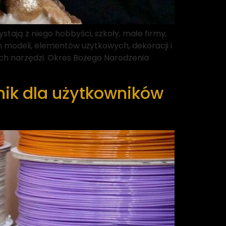
ystają z niego hobbyści, szkoły, małe firmy,
 modeli, elementów użytkowych, dekoracji i
h narzędzi. Okres Bożego Narodzenia
nik dla użytkowników