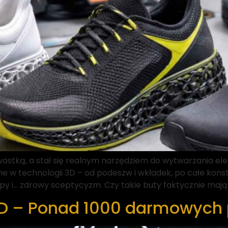
wostką, a stał się realnym narzędziem do wytwarzania e
e w technologii 3D – od podeszw i wkładek, po całe kon
py i… zdrowy sceptycyzm. Czy takie buty faktycznie mają
3D – Ponad 1000 darmowych 