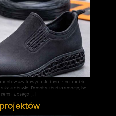
lementów użytkowych. Jednym z najbardziej
strukcje obuwia. Temat wzbudza emocje, bo
 sens? Z czego […]
projektów