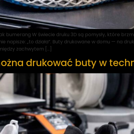
k bumerang W świecie druku 3D są pomysły, które brzmią j
 nie napisze: „to działa”. Buty drukowane w domu — na d
ą między zachwytem […]
można drukować buty w techn