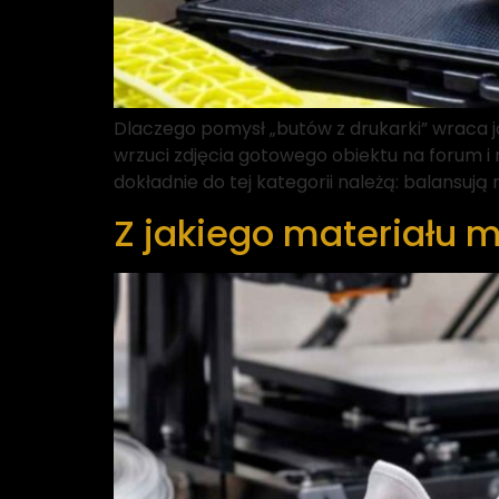
Dlaczego pomysł „butów z drukarki” wraca ja
wrzuci zdjęcia gotowego obiektu na forum i
dokładnie do tej kategorii należą: balansuj
Z jakiego materiału 