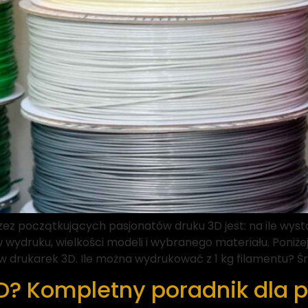
ez początkujących pasjonatów druku 3D jest: na ile wyst
wydruku, wielkości modeli i wybranego materiału. Poniże
 drukarek 3D. Ile można wydrukować z 1 kg filamentu? Śr
 3D? Kompletny poradnik dla 