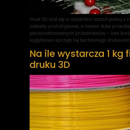
Druk 3D stał się w ostatnich latach jedną z n
zakłady prototypowe, a nawet duże przedsię
personalizowanych przedmiotów – bez koni
wyjątkowo sprzyja tej technologii: drukowani
Na ile wystarcza 1 kg
druku 3D