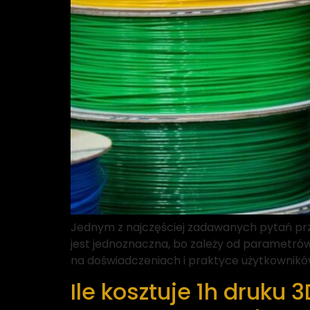
Jednym z najczęściej zadawanych pytań prz
jest jednoznaczna, bo zależy od parametrów 
na doświadczeniach i praktyce użytkowników
Ile kosztuje 1h druku