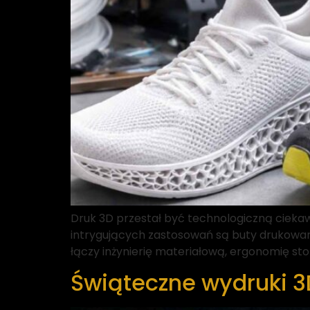
Druk 3D przestał być technologiczną cieka
intrygujących zastosowań są buty drukowan
łączy inżynierię materiałową, ergonomię sto
Świąteczne wydruki 