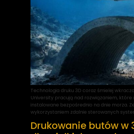
Technologia druku 3D coraz śmielej wkracza
University pracują nad rozwiązaniem, któr
instalowane bezpośrednio na dnie morza. 
wykorzystaniem zdalnie sterowanych syst
Drukowanie butów w 3