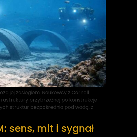
za jej zasięgiem. Naukowcy z Cornell
rastruktury przybrzeżnej po konstrukcje
ch struktur bezpośrednio pod wodą, z
 sens, mit i sygnał