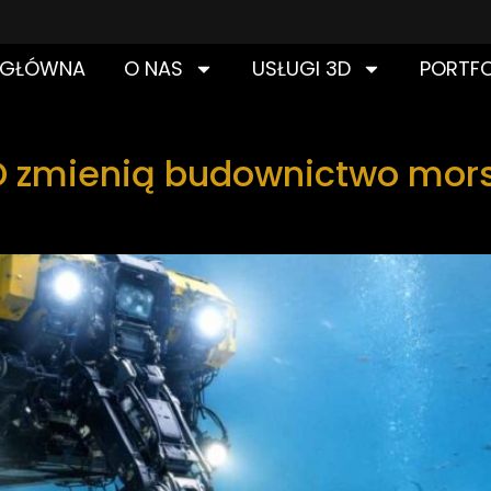
 GŁÓWNA
O NAS
USŁUGI 3D
PORTFO
D zmienią budownictwo mor