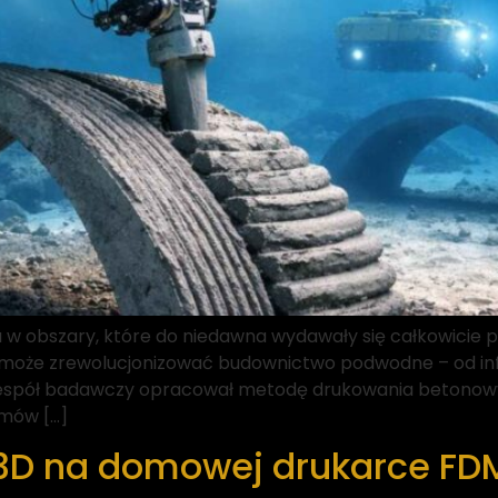
 w obszary, które do niedawna wydawały się całkowicie po
e może zrewolucjonizować budownictwo podwodne – od inf
Zespół badawczy opracował metodę drukowania betonowy
emów […]
D na domowej drukarce FDM: