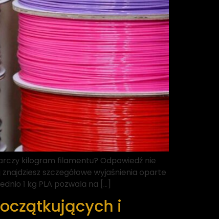
arczy kilogram filamentu? Odpowiedź nie
j znajdziesz szczegółowe wyjaśnienia oparte
ednio 1 kg PLA pozwala na […]
początkujących i