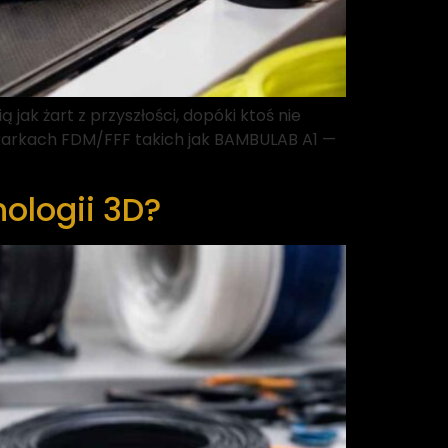
ak żart z przyszłości, dopóki ktoś nie
rukarkach FDM/FFF takich jak BAMBULAB A1 —
ologii 3D?