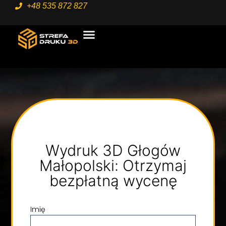
+48 535 872 827
STRONA GŁÓWNA
USŁUGI 3D
Wydruk 3D Głogów
Małopolski: Otrzymaj
bezpłatną wycenę
Imię