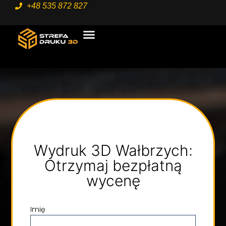
+48 535 872 827
STRONA GŁÓWNA
USŁUGI 3D
Wydruk 3D Wałbrzych:
Otrzymaj bezpłatną
wycenę
Imię