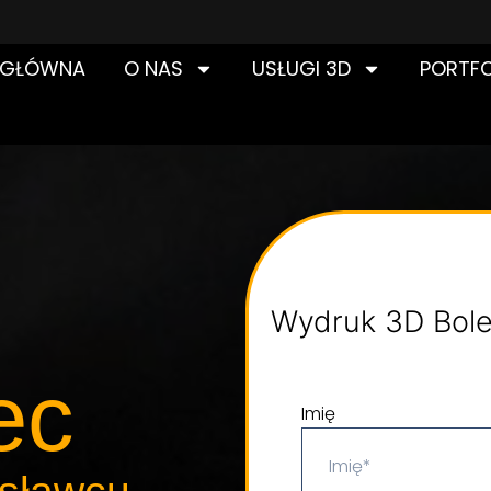
 GŁÓWNA
O NAS
USŁUGI 3D
PORTFO
Wydruk 3D Bole
ec
Imię