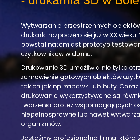
- drukarnia 3D w Bol
Wytwarzanie przestrzennych obiektó
drukarki rozpoczęło się już w XX wieku.
powstał natomiast prototyp testowan
użytkowników w domu.
Drukowanie 3D umożliwia nie tylko o
zamówienie gotowych obiektów użytk
takich jak np. zabawki lub buty. Coraz 
drukowania wykorzystywane są równi
tworzenia protez wspomagających o
niepełnosprawne lub nawet wytwarza
organizmów.
Jesteśmy profesjonalną firmą, która 