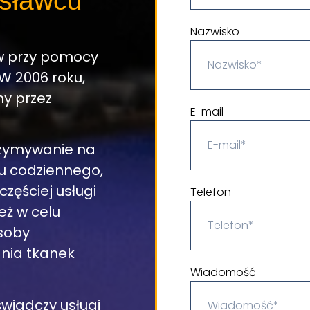
esławcu
Nazwisko
w przy pomocy
 W 2006 roku,
y przez
E-mail
trzymywanie na
u codziennego,
częściej usługi
Telefon
eż w celu
soby
nia tkanek
Wiadomość
świadczy usługi