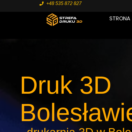
+48 535 872 827
STRONA
Druk 3D
Bolesławi