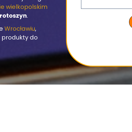
e wielkopolskim
rotoszyn
.
we
Wrocławiu
,
i produkty do