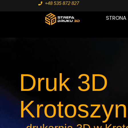
+48 535 872 827
STRONA
Druk 3D
Krotoszyn