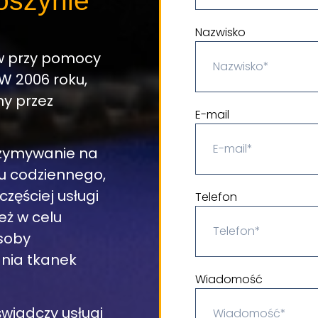
oszynie
Nazwisko
w przy pomocy
 W 2006 roku,
y przez
E-mail
trzymywanie na
u codziennego,
częściej usługi
Telefon
eż w celu
soby
nia tkanek
Wiadomość
świadczy usługi