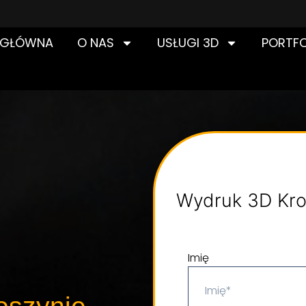
 GŁÓWNA
O NAS
USŁUGI 3D
PORTFO
Wydruk 3D Kro
Imię