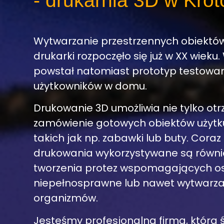
- drukarnia 3D w Krot
Wytwarzanie przestrzennych obiektó
drukarki rozpoczęło się już w XX wieku.
powstał natomiast prototyp testowan
użytkowników w domu.
Drukowanie 3D umożliwia nie tylko o
zamówienie gotowych obiektów użytk
takich jak np. zabawki lub buty. Coraz 
drukowania wykorzystywane są równi
tworzenia protez wspomagających o
niepełnosprawne lub nawet wytwarza
organizmów.
Jesteśmy profesjonalną firmą, która 