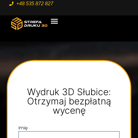
+48 535 872 827
STRONA GŁÓWNA
USŁUGI 3D
Wydruk 3D Słubice:
Otrzymaj bezpłatną
wycenę
Imię