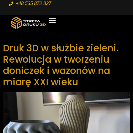
+48 535 872 827
STRONA GŁÓWNA
USŁUGI 3D
Druk 3D w służbie zieleni.
Rewolucja w tworzeniu
doniczek i wazonów na
miarę XXI wieku