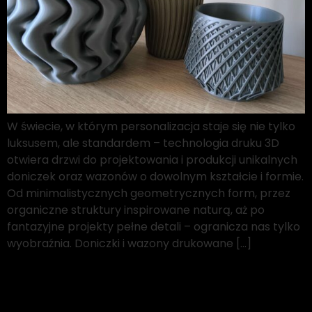
W świecie, w którym personalizacja staje się nie tylko
luksusem, ale standardem – technologia druku 3D
otwiera drzwi do projektowania i produkcji unikalnych
doniczek oraz wazonów o dowolnym kształcie i formie.
Od minimalistycznych geometrycznych form, przez
organiczne struktury inspirowane naturą, aż po
fantazyjne projekty pełne detali – ogranicza nas tylko
wyobraźnia. Doniczki i wazony drukowane […]